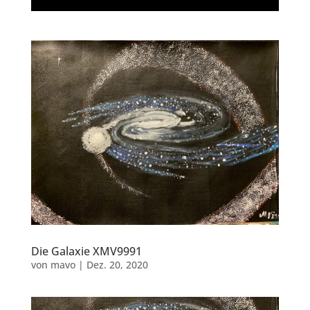
Die Galaxie XMV9991
von
mavo
|
Dez. 20, 2020