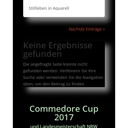
Stillleben in Aquarell
Nächste Einträge »
Keine Ergebnisse
gefunden
Die angefragte Seite konnte nicht
gefunden werden. Verfeinern Sie Ihre
Suche oder verwenden Sie die Navigation
oben, um den Beitrag zu finden.
Commedore Cup
2017
und Landesmeisterschaft NRW