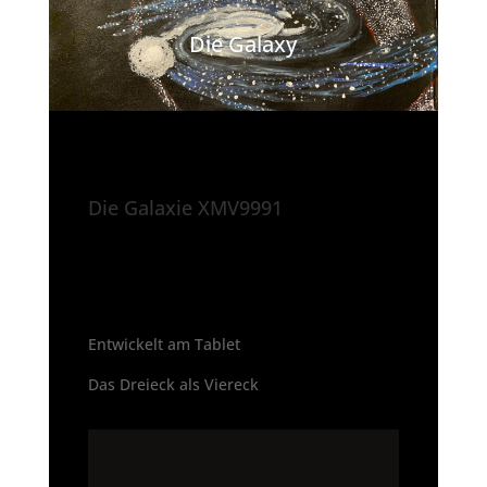
Die Galaxy
Die Galaxie XMV9991
Entwickelt am Tablet
Das Dreieck als Viereck