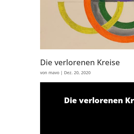
Die verlorenen Kreise
von
mavo
|
Dez. 20, 2020
Die verlorenen Kr